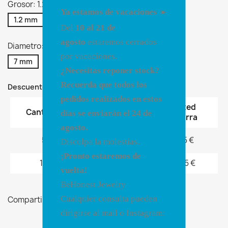
Grosor: 1.2 mm
Ya estamos de vacaciones
☀️
1.2 mm
1.6 mm
Del
10 al 21 de
agosto
estaremos cerrados
Diametro: 7 mm
por vacaciones.
7 mm
¿Necesitas reponer stock?
Recuerda que todos los
Descuentos por volumen
pedidos realizados en estos
Descuento
Usted
Cantidad
días se enviarán el 24 de
unitario
ahorra
agosto.
5
10%
1,75 €
Disculpa la molestias.
¡Pronto estaremos de
10
15%
5,25 €
vuelta!
BeHonest Jewelry
Cualquier consulta pueden
Compartir
dirigirse al mail o Instagram: