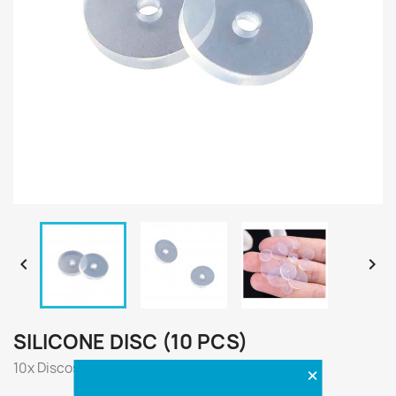


SILICONE DISC (10 PCS)
10x Discos de silicona
×