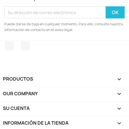
Puede darse de baja en cualquier momento. Para ello, consulte nuestra
información de contacto en el aviso legal.
Facebook
Instagram
PRODUCTOS

OUR COMPANY

SU CUENTA

INFORMACIÓN DE LA TIENDA
keyboard_arrow_down