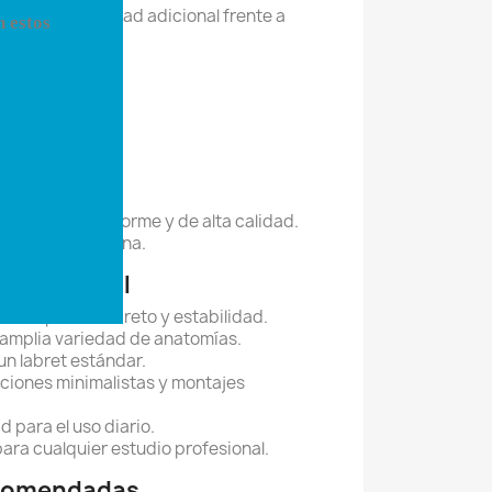
n de estabilidad adicional frente a
n estos
técnicas
.
terna.
 de longitud.
un acabado uniforme y de alta calidad.
 de Rosca Interna.
 profesional
entre perfil discreto y estabilidad.
amplia variedad de anatomías.
n labret estándar.
aciones minimalistas y montajes
 para el uso diario.
para cualquier estudio profesional.
ecomendadas