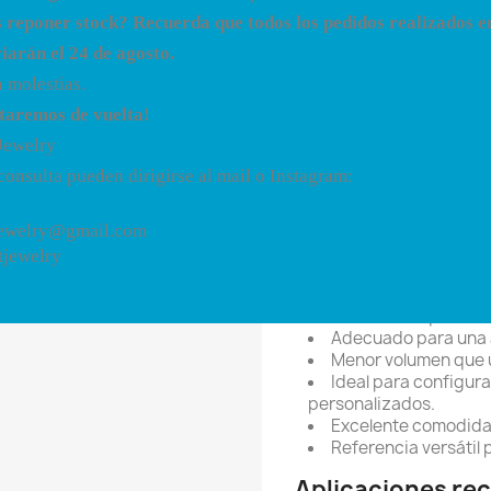
manteniendo una sensació
 reponer stock? Recuerda que todos los pedidos realizados e
bases más pequeñas.
viarán el 24 de agosto.
Características 
a molestias.
Fabricado en Titanio
taremos de vuelta!
Grosor de 1.2 mm.
Jewelry
Sistema de Rosca In
consulta pueden dirigirse al mail o Instagram:
Base plana de 3 mm.
Diferentes opciones
Pulido a mano para 
ewelry@gmail.com
Compatible con tops
jewelry
Ventajas para el
Excelente equilibrio 
Adecuado para una 
Menor volumen que u
Ideal para configur
personalizados.
Excelente comodidad
Referencia versátil 
Aplicaciones r