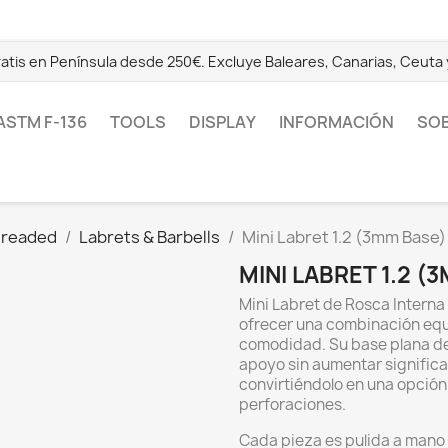
ratis en Península desde 250€. Excluye Baleares, Canarias, Ceuta y 
ASTM F-136
TOOLS
DISPLAY
INFORMACIÓN
SO
Threaded
Labrets & Barbells
Mini Labret 1.2 (3mm Base)
MINI LABRET 1.2 (
Mini Labret de Rosca Interna
ofrecer una combinación equi
comodidad. Su base plana de
apoyo sin aumentar significa
convirtiéndolo en una opción
perforaciones.
Cada pieza es pulida a mano 