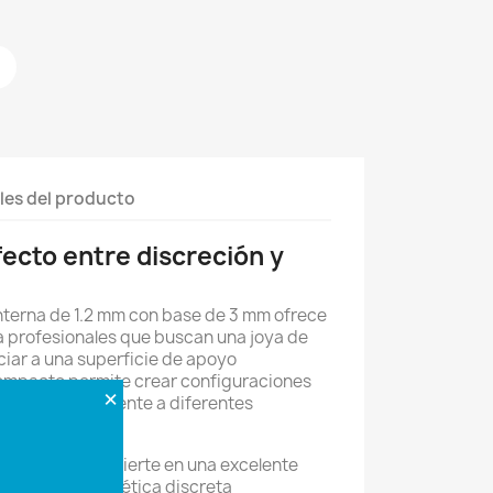
les del producto
rfecto entre discreción y
Interna de 1.2 mm con base de 3 mm ofrece
ra profesionales que buscan una joya de
nciar a una superficie de apoyo
compacto permite crear configuraciones
×
tándose fácilmente a diferentes
s.
rmedio, se convierte en una excelente
 desean una estética discreta