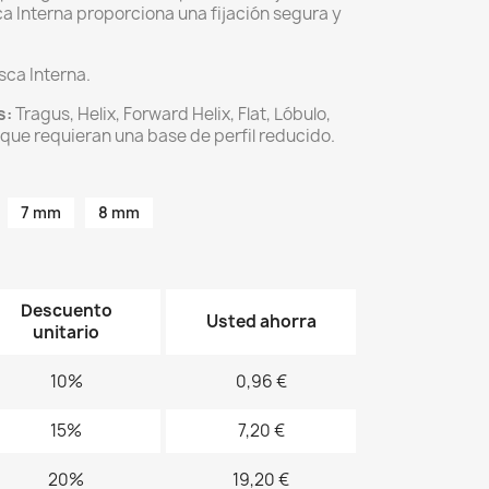
a Interna proporciona una fijación segura y
ca Interna.
s:
Tragus, Helix, Forward Helix, Flat, Lóbulo,
que requieran una base de perfil reducido.
7 mm
8 mm
Descuento
Usted ahorra
unitario
10%
0,96 €
15%
7,20 €
20%
19,20 €