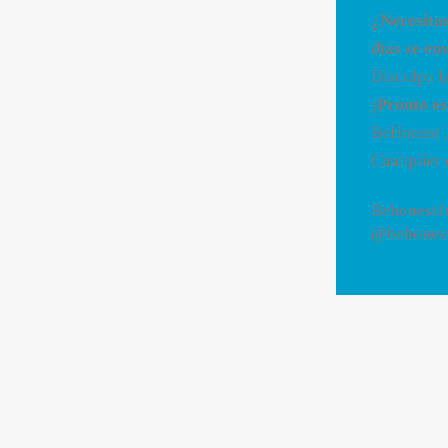
¿Necesitas
días se en
Disculpa l
¡Pronto es
BeHonest 
Cualquier 
BehonestJ
@behonest