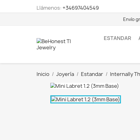
Llámenos:
+34697404549
Envío g
ESTANDAR
Inicio
Joyería
Estandar
Internally 