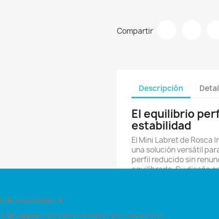
Compartir
Descripción
Detal
El equilibrio pe
estabilidad
El Mini Labret de Rosca 
una solución versátil pa
perfil reducido sin renu
equilibrada. Su diseño 
limpias y cómodas, adap
anatomías y aplicacione
s de vacaciones
☀️
Gracias a su tamaño inte
21 de agosto
estaremos cerrados por vacaciones.
alternativa para quienes